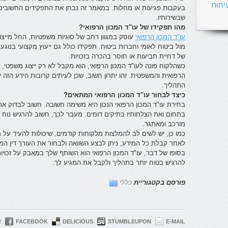
יחות
בעקבות פגיעות או מחלות. במאמר זה נבחן את התפקידים החשובים ש
שבשירותיו.
מהו תפקידו של עו"ד המכון הרפואי?
עו"ד המכון הרפואי
עוסק במגוון רחב של סוגיות משפטיות, החל מייצוג
מול ביטוח לאומי וחברות ביטוח. תפקידו כולל גם ייעוץ מקצועי בנוגע 
של דחיית תביעות או חוסר בהכרה בזכויות.
כשהלקוח פונה לעו"ד המכון הרפואי, הוא מקבל לא רק ייצוג משפטי,
הרפואית והמשפטית. זהו יתרון חשוב, שכן לעיתים קרובות הידע הזה
התהליך.
כיצד לבחור עו"ד המכון הרפואי המתאים?
בחירת עו"ד המכון הרפואי הנכון היא משימה חשובה. חשוב לבדוק את 
בתחום ואת הצלחותיו בתיקים דומים. מעבר לכך, חשוב להרגיש נוח וב
מורכב ומאתגר.
כמו כן, יש לשים לב להמלצות מלקוחות קודמים, שיכולות להעיד על מק
לאחר קבלת כל המידע, ניתן לבצע השוואה ולבחור את העורך דין המת
בסופו של דבר, עו"ד המכון הרפואי הוא השותף שלך במאבק על זכויותיך
להרגיש בטוח יותר בתהליך ולקבל את המגיע לך.
פורסם בקטגוריית
כללי
R
FACEBOOK
DELICIOUS
STUMBLEUPON
E-MAIL